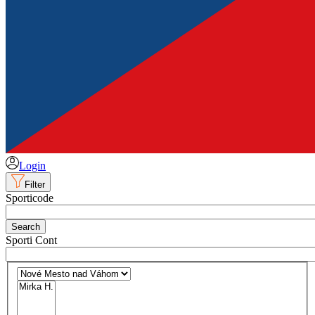
Login
Filter
Sporticode
Sporti Cont
Select location