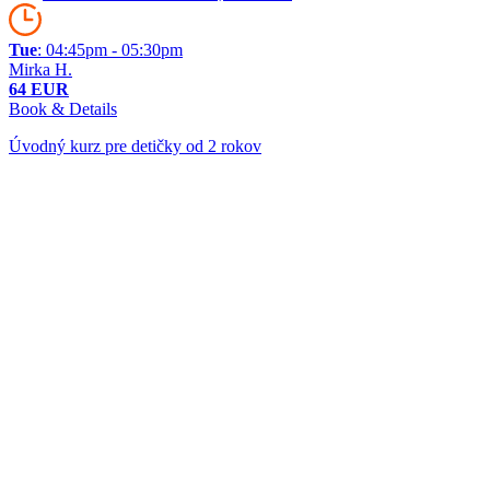
Tue
: 04:45pm - 05:30pm
Mirka H.
64 EUR
Book & Details
Úvodný kurz pre detičky od 2 rokov